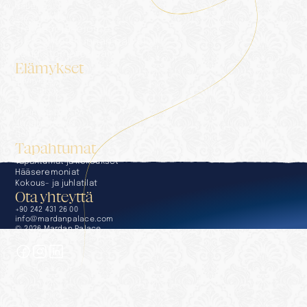
Galleria
Ota yhteyttä
Tietosuojaseloste
Tietoyhteiskunnan palvelut
Lehdistömateriaali
Elämykset
Elämykset
Concierge
Ruokailu
Hyvinvointi & SPA
Altaat & rannat
Golf
Tapahtumat
Tapahtumat ja kokoukset
Hääseremoniat
Kokous- ja juhlatilat
Ota yhteyttä
+90 242 431 26 00
info@mardanpalace.com
© 2026 Mardan Palace
Suunnitellut Affection Design Studio