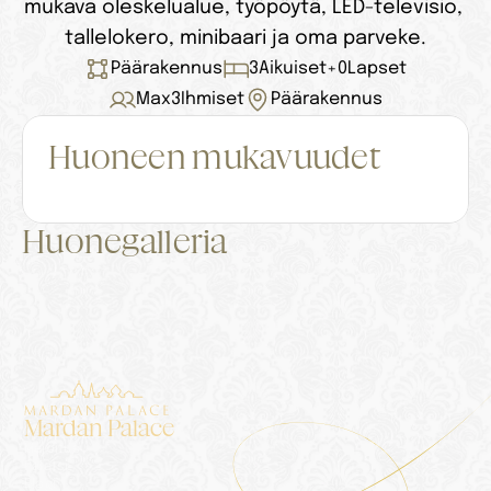
mukava oleskelualue, työpöytä, LED-televisio, 
tallelokero, minibaari ja oma parveke.
Päärakennus
3
Aikuiset
+
0
Lapset
Max
3
Ihmiset
Päärakennus
Huoneen mukavuudet
Huonegalleria
Mardan Palace
Majoitus
Palatsi
Blogi