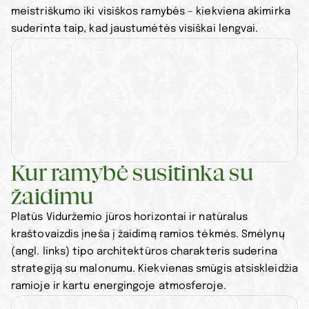
meistriškumo iki visiškos ramybės – kiekviena akimirka 
suderinta taip, kad jaustumėtės visiškai lengvai.
Kur ramybė susitinka su 
žaidimu
Platūs Viduržemio jūros horizontai ir natūralus 
kraštovaizdis įneša į žaidimą ramios tėkmės. Smėlynų 
(angl. links) tipo architektūros charakteris suderina 
strategiją su malonumu. Kiekvienas smūgis atsiskleidžia 
ramioje ir kartu energingoje atmosferoje.