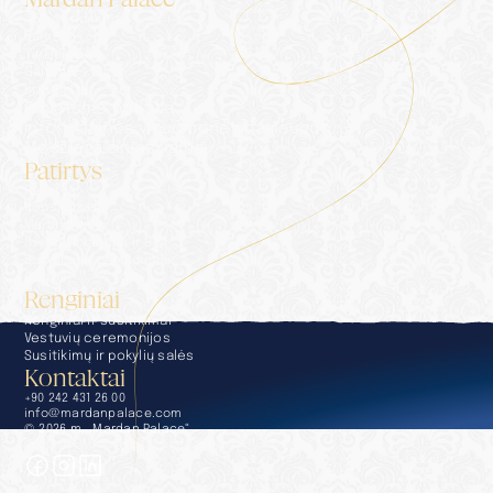
Apgyvendinimas
Rūmai
Tinklaraštis
Galerija
Kontaktai
Privatumo politika
Informacinės visuomenės paslaugos
Medžiaga žiniasklaidai
Patirtys
Patirtys
Konsjeržas
Maitinimas
Sveikatingumas ir SPA
Baseinai ir paplūdimiai
Golfas
Renginiai
Renginiai ir susitikimai
Vestuvių ceremonijos
Susitikimų ir pokylių salės
Kontaktai
+90 242 431 26 00
info@mardanpalace.com
© 2026 m. „Mardan Palace“
Sukurta „Affection Design Studio“