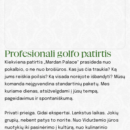
Profesionali golfo patirtis
Kiekviena patirtis „Mardan Palace“ prasideda nuo 
pokalbio, o ne nuo brošiūros. Kas jus čia traukia? Ką 
jums reiškia poilsis? Ką visada norėjote išbandyti? Mūsų 
komanda neįgyvendina standartinių paketų. Mes 
kuriame dienas, atsižvelgdami į jūsų tempą, 
pageidavimus ir spontaniškumą.
Privati prieiga. Gidai ekspertai. Lankstus laikas. Jokių 
grupių, nebent patys to norite. Nuo Viduržemio jūros 
nuotykių iki pasinėrimo į kultūrą, nuo kulinarinio 