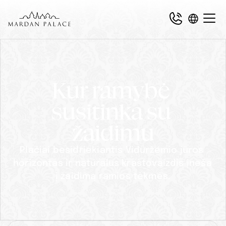
Kur ramybė 
susitinka su 
žaidimu
Plačiai besidriekiantis Viduržemio jūros 
horizontas ir natūralus kraštovaizdis įneša 
į žaidimą ramios tėkmės.