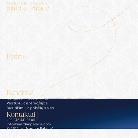
Mardan Palace
Apgyvendinimas
Rūmai
Tinklaraštis
Galerija
Kontaktai
Privatumo politika
Informacinės visuomenės paslaugos
Medžiaga žiniasklaidai
Patirtys
Patirtys
Konsjeržas
Maitinimas
Sveikatingumas ir SPA
Baseinai ir paplūdimiai
Golfas
Renginiai
Renginiai ir susitikimai
Vestuvių ceremonijos
Susitikimų ir pokylių salės
Kontaktai
+90 242 431 26 00
info@mardanpalace.com
© 2026 m. „Mardan Palace“
Sukurta „Affection Design Studio“