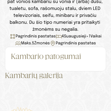
pat vonios kambariu su vonia ir (arba) dušu, 
tualetu, sofa, rašomuoju stalu, dviem LED 
televizoriais, seifu, minibaru ir privačiu 
balkonu. Du šio tipo numeriai yra pritaikyti 
žmonėms su negalia.
Pagrindinis pastatas
4
Suaugusieji
+
1
Vaikai
Maks.
5
Žmonės
Pagrindinis pastatas
Kambario patogumai
Kambarių galerija