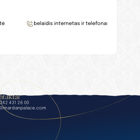
tė
belaidis internetas ir telefonas
ntaktai
242 431 26 00
o@mardanpalace.com