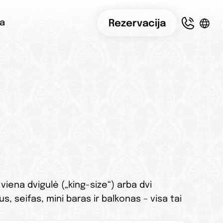
Rezervacija
ja
iena dvigulė („king-size“) arba dvi 
 seifas, mini baras ir balkonas – visa tai 