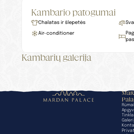
Kambario patogumai
Chalatas ir šlepetės
Sva
Pag
Air-conditioner
pas
Kambarių galerija
Mard
Pal
Rūmai
Apgyv
Tinkla
Galeri
Konta
Priva