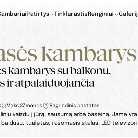
Kambariai
Patirtys
Tinklaraštis
Renginiai
Galeri
asės kambarys
s kambarys su balkonu, 
 ir atpalaiduojančia 
Maks.
3
Žmonės
Pagrindinis pastatas
niu vaizdu į jūrą, sausumą arba baseiną. Jame yra v
a dušu, tualetas, rašomasis stalas, LED televizorius,