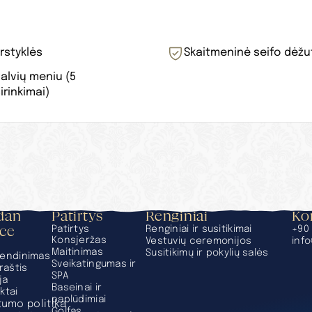
rstyklės
Skaitmeninė seifo dėžu
alvių meniu (5 
irinkimai)
an 
Patirtys
Renginiai
Ko
ace
Patirtys
Renginiai ir susitikimai
+90 
Konsjeržas
Vestuvių ceremonijos
inf
Maitinimas
Susitikimų ir pokylių salės
endinimas
Sveikatingumas ir 
raštis
SPA
ja
Baseinai ir 
ktai
paplūdimiai
tumo politika
Golfas