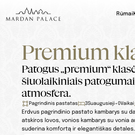
Rūmai
Premium kl
Patogus „premium“ klasė
šiuolaikiniais patogumais
atmosfera.
Pagrindinis pastatas
3
Suaugusieji
+
0
Vaikai
Erdvus pagrindinio pastato kambarys su dali
atskiros lovos, vonios kambarys su vonia arb
suderina komfortą ir elegantiškas detales.