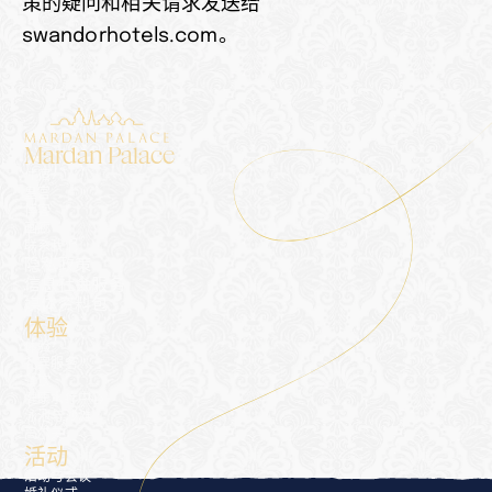
策的疑问和相关请求发送给 
swandorhotels.com。
Mardan Palace
住宿
皇宫
博客
画廊
联系我们
隐私政策
信息社会服务
媒体资料包
体验
体验
礼宾服务
餐饮
健康水疗中心
泳池与沙滩
高尔夫
活动
活动与会议