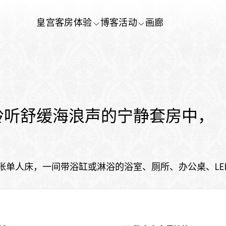
皇宫
客房
体验
博客
活动
画廊
聆听舒缓海浪声的宁静套房中，
床或两张单人床，一间带浴缸或淋浴的浴室、厕所、办公桌、
。