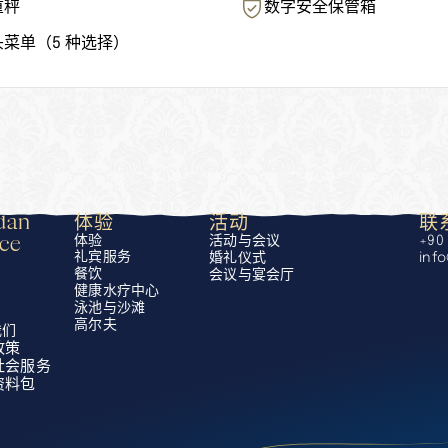
重秤
数字安全保管箱
头菜单（5 种选择）
an 
体验
活动
联
ace
体验
活动与会议
+90 
礼宾服务
婚礼仪式
inf
餐饮
会议与宴会厅
健康水疗中心
泳池与沙滩
高尔夫
我们
政策
社会服务
资料包