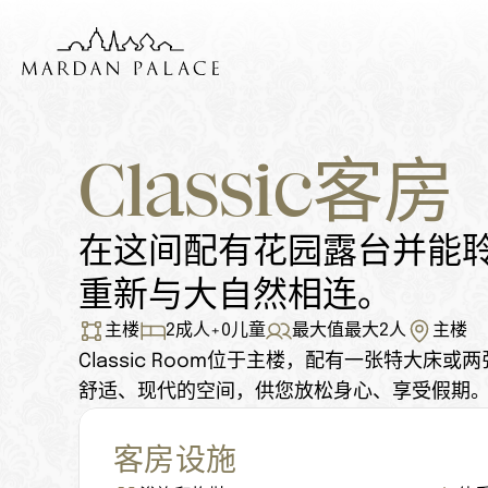
Classic客房
在这间配有花园露台并能
重新与大自然相连。
主楼
2
成人
+
0
儿童
最大值最大
2
人
主楼
Classic Room位于主楼，配有一张特大
舒适、现代的空间，供您放松身心、享受假期
客房设施