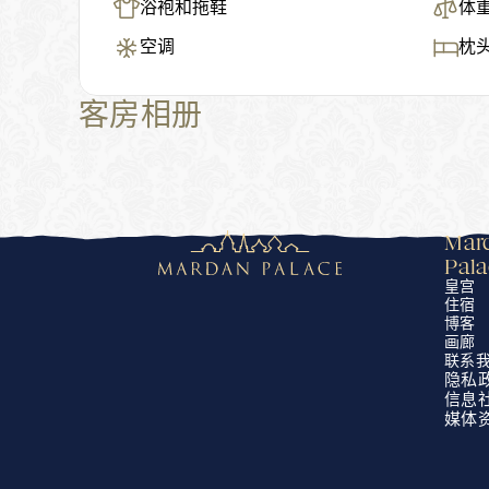
浴袍和拖鞋
体
空调
枕
客房相册
Mard
Pal
皇宫
住宿
博客
画廊
联系
隐私
信息
媒体