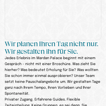
Wir planen Ihren Tag nicht nur. 
Wir gestalten ihn für Sie.
Jedes Erlebnis im Mardan Palace beginnt mit einem 
Gespräch – nicht mit einer Broschüre. Was zieht Sie 
hierher? Was bedeutet Erholung für Sie? Was wollten 
Sie schon immer einmal ausprobieren? Unser Team 
setzt keine Pauschalangebote um. Wir gestalten Tage 
ganz nach Ihrem Tempo, Ihren Vorlieben und Ihrer 
Spontaneität.
Privater Zugang. Erfahrene Guides. Flexible 
Zeiteinteilung. Keine Gruppen, es sei denn, Sie 