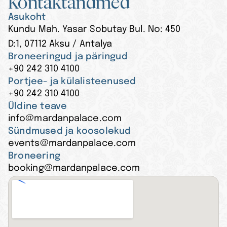
Kontaktandmed
Asukoht
Kundu Mah. Yasar Sobutay Bul. No: 450
D:1, 07112 Aksu / Antalya
Broneeringud ja päringud
+90 242 310 4100
Portjee- ja külalisteenused
+90 242 310 4100
Üldine teave
info@mardanpalace.com
Sündmused ja koosolekud
events@mardanpalace.com
Broneering
booking@mardanpalace.com