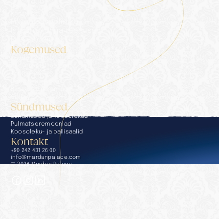
Galerii
Kontakt
Privaatsuspoliitika
Infoühiskonna teenused
Pressikomplekt
Kogemused
Kogemused
Konverentsiteenindus
Toitlustus
Heaolu ja spaa
Basseinid ja rannad
Golf
Sündmused
Sündmused ja koosolekud
Pulmatseremooniad
Koosoleku- ja ballisaalid
Kontakt
+90 242 431 26 00
info@mardanpalace.com
© 2026 Mardan Palace
Disaininud Affection Design Studio