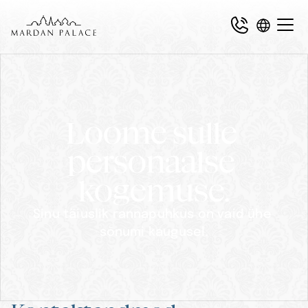
Loome sulle 
personaalse 
kogemuse.
Sinu täiuslik rannapuhkus on vaid ühe 
sõnumi kaugusel.