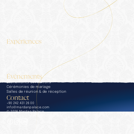
Hébergement
Le Palais
Blog
Galerie
Contact
Politique de confidentialité
Services de la société de l'information
Kit média
Expériences
Expériences
Concierge
Restauration
Bien-être & SPA
Piscines & Plages
Golf
Événements
Événements et réunions
Cérémonies de mariage
Salles de réunion & de réception
Contact
+90 242 431 26 00
info@mardanpalace.com
© 2026 Mardan Palace
Créée par Affection Design Studio