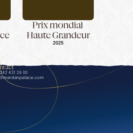
Prix mondial 
ice
Haute Grandeur
2025
ntact
242 431 26 00
o@mardanpalace.com