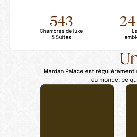
543
24
Chambres de luxe
La
& Suites
embl
Un
Mardan Palace est régulièrement r
au monde, ce qui