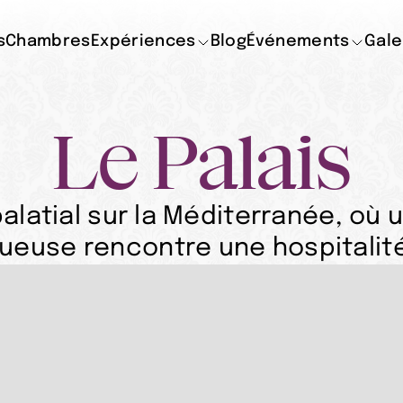
s
Chambres
Expériences
Blog
Événements
Gale
Le Palais
palatial sur la Méditerranée, où 
tueuse rencontre une hospitalité