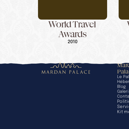
World Travel 
Awards
2010
Mard
Pal
Le Pal
Hébe
Blog
Galer
Cont
Polit
Servi
Kit m