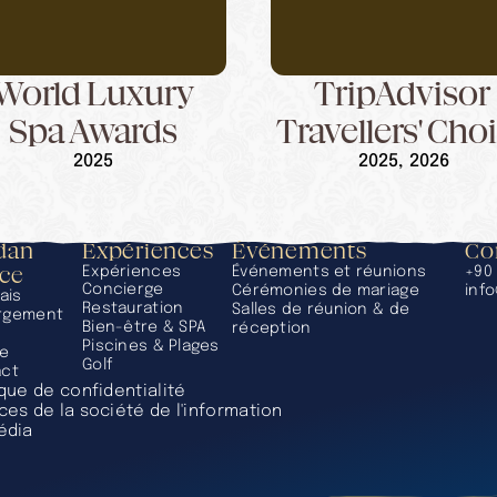
World Luxury
TripAdvisor 
Spa Awards
Travellers' Cho
2025
2025, 2026
an 
Expériences
Événements
Co
ace
Expériences
Événements et réunions
+90 
Concierge
Cérémonies de mariage
inf
ais
Restauration
Salles de réunion & de 
rgement
Bien-être & SPA
réception
Piscines & Plages
ie
Golf
act
ique de confidentialité
ces de la société de l'information
édia