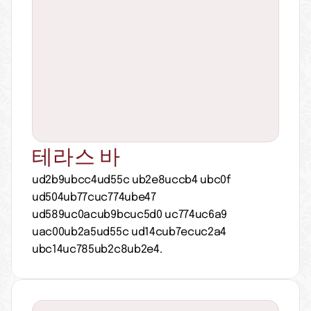
테라스 바
ud2b9ubcc4ud55c ub2e8uccb4 ubc0f 
ud504ub77cuc774ube47 
ud589uc0acub9bcuc5d0 uc774uc6a9 
uac00ub2a5ud55c ud14cub7ecuc2a4 
ubc14uc785ub2c8ub2e4.