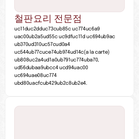
철판요리 전문점
uc11duc2dduc73cub85c uc774uc6a9 
uac00ub2a5ud55c uc9dfuc11d uc694ub9ac 
ub370ud310uc57cud0a4 
uc544ub77cuce74ub974ud14c(a la carte) 
ub808uc2a4ud1a0ub791uc774uba70, 
ud56dubaa9ubcc4 ucd94uac00 
uc694uae08uc774 
ubd80uacfcub429ub2c8ub2e4.