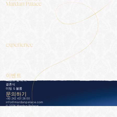
Mardan Palace
숙박
더 팰리스
블로그
갤러리
문의하기
개인정보처리방침
정보사회서비스
프레스 키트
experience
experience
컨시어지
다이닝
웰니스 & 스파
수영장 및 해변
골프
이벤트
이벤트 및 회의
결혼식
미팅 & 볼룸
문의하기
+90 242 431 26 00
info@mardanpalace.com
© 2026 Mardan Palace
Affection Design Studio 제작