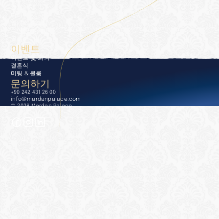
experience
컨시어지
다이닝
웰니스 & 스파
수영장 및 해변
골프
이벤트
이벤트 및 회의
결혼식
미팅 & 볼룸
문의하기
+90 242 431 26 00
info@mardanpalace.com
© 2026 Mardan Palace
Affection Design Studio 제작