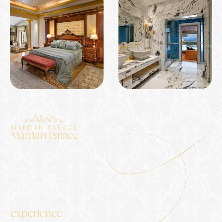
Mardan Palace
숙박
더 팰리스
블로그
갤러리
문의하기
개인정보처리방침
정보사회서비스
프레스 키트
experience