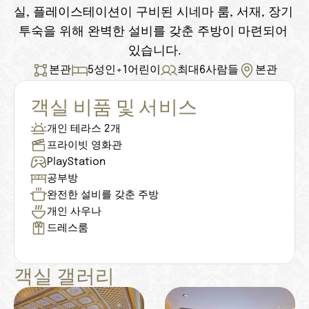
실, 플레이스테이션이 구비된 시네마 룸, 서재, 장기 
투숙을 위해 완벽한 설비를 갖춘 주방이 마련되어 
있습니다.
본관
5
성인
+
1
어린이
최대
6
사람들
본관
객실 비품 및 서비스
개인 테라스 2개
프라이빗 영화관
PlayStation
공부방
완전한 설비를 갖춘 주방
개인 사우나
드레스룸
객실 갤러리