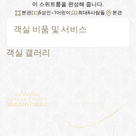
이 스위트룸을 완성해 줍니다.
본관
5
성인
+
1
어린이
최대
6
사람들
본관
객실 비품 및 서비스
객실 갤러리
Mardan Palace
숙박
더 팰리스
블로그
갤러리
문의하기
개인정보처리방침