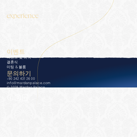
정보사회서비스
프레스 키트
experience
experience
컨시어지
다이닝
웰니스 & 스파
수영장 및 해변
골프
이벤트
이벤트 및 회의
결혼식
미팅 & 볼룸
문의하기
+90 242 431 26 00
info@mardanpalace.com
© 2026 Mardan Palace
Affection Design Studio 제작