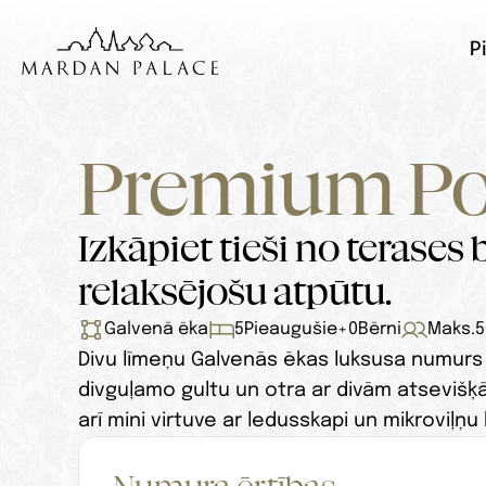
P
Premium Poo
Izkāpiet tieši no terases 
relaksējošu atpūtu.
Galvenā ēka
5
Pieaugušie
+
0
Bērni
Maks.
5
Divu līmeņu Galvenās ēkas luksusa numurs ar
divguļamo gultu un otra ar divām atsevišķā
arī mini virtuve ar ledusskapi un mikroviļņ