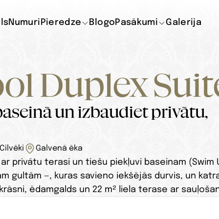
ils
Numuri
Pieredze
Blogo
Pasākumi
Galerija
l Duplex Suit
baseinā un izbaudiet privātu, 
Cilvēki
Galvenā ēka
 privātu terasi un tiešu piekļuvi baseinam (Swim Up
m gultām —, kuras savieno iekšējās durvis, un katrai
u krāsni, ēdamgalds un 22 m² liela terase ar sauļoš