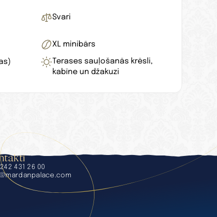
Svari
XL minibārs
Terases sauļošanās krēsli, 
as)
kabīne un džakuzi
ntakti
242 431 26 00
o@mardanpalace.com