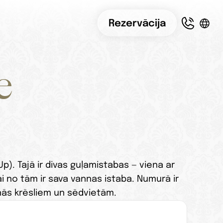
Rezervācija
e
). Tajā ir divas guļamistabas — viena ar 
 no tām ir sava vannas istaba. Numurā ir 
anās krēsliem un sēdvietām.