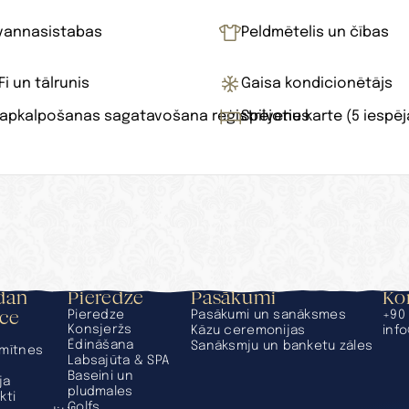
vannasistabas
Peldmētelis un čības
Fi un tālrunis
Gaisa kondicionētājs
 apkalpošanas sagatavošana reģistrējoties
Spilvenu karte (5 iespēj
an 
Pieredze
Pasākumi
Ko
ace
Pieredze
Pasākumi un sanāksmes
+90 
Konsjeržs
Kāzu ceremonijas
inf
Ēdināšana
Sanāksmju un banketu zāles
mītnes
Labsajūta & SPA
Baseini un 
ja
pludmales
kti
Golfs