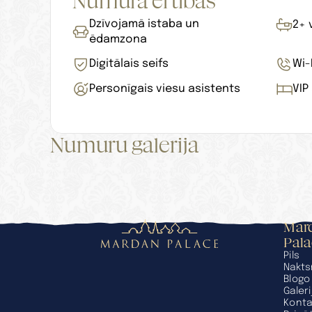
Numura ērtības
Dzīvojamā istaba un 
2+ 
ēdamzona
Digitālais seifs
Wi-
Personīgais viesu asistents
VIP
Numuru galerija
Mard
Pal
Pils
Nakts
Blogo
Galeri
Konta