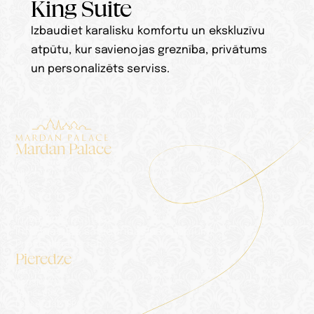
King Suite
Izbaudiet karalisku komfortu un ekskluzīvu 
atpūtu, kur savienojas greznība, privātums 
un personalizēts serviss.
Mardan Palace
Naktsmītnes
Pils
Blogo
Galerija
Kontakti
Privātuma politika
Informācijas sabiedrības pakalpojumi
Preses materiāli
Pieredze
Pieredze
Konsjeržs
Ēdināšana
Labsajūta & SPA