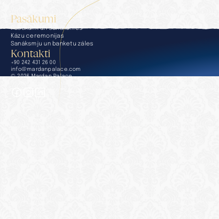
Baseini un pludmales
Golfs
Pasākumi
Pasākumi un sanāksmes
Kāzu ceremonijas
Sanāksmju un banketu zāles
Kontakti
+90 242 431 26 00
info@mardanpalace.com
© 2026 Mardan Palace
Radīts Affection dizaina studijā