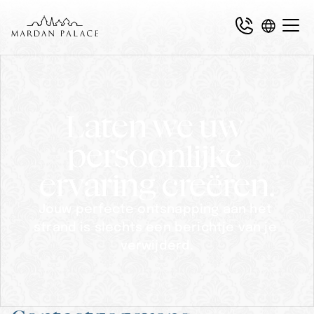
Laten we uw 
persoonlijke 
ervaring creëren.
Jouw perfecte ontsnapping aan het 
strand is slechts een berichtje van je 
verwijderd.