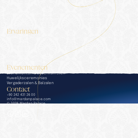
Galerij
Contact
Privacybeleid
Diensten van de informatiemaatschappij
Persmap
Ervaringen
Ervaringen
Conciërge
Dineren
Wellness & Spa
Zwembaden & stranden
Golf
Evenementen
Evenementen & bijeenkomsten
Huwelijksceremonies
Vergaderzalen & Balzalen
Contact
+90 242 431 26 00
info@mardanpalace.com
© 2026 Mardan Palace
Gemaakt door Affection Design Studio