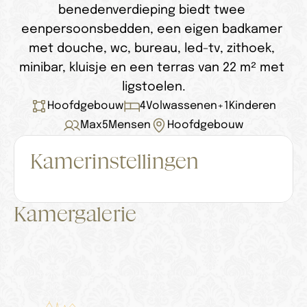
benedenverdieping biedt twee 
eenpersoonsbedden, een eigen badkamer 
met douche, wc, bureau, led-tv, zithoek, 
minibar, kluisje en een terras van 22 m² met 
ligstoelen.
Hoofdgebouw
4
Volwassenen
+
1
Kinderen
Max
5
Mensen
Hoofdgebouw
Kamerinstellingen
Kamergalerie