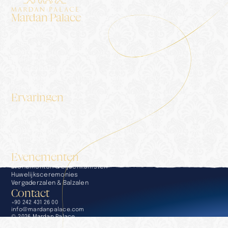
Mardan Palace
Accommodatie
Het Paleis
Blog
Galerij
Contact
Privacybeleid
Diensten van de informatiemaatschappij
Persmap
Ervaringen
Ervaringen
Conciërge
Dineren
Wellness & Spa
Zwembaden & stranden
Golf
Evenementen
Evenementen & bijeenkomsten
Huwelijksceremonies
Vergaderzalen & Balzalen
Contact
+90 242 431 26 00
info@mardanpalace.com
© 2026 Mardan Palace
Gemaakt door Affection Design Studio