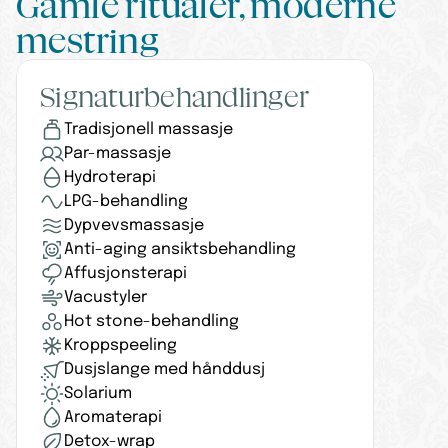
Gamle ritualer, moderne 
mestring
Signaturbehandlinger
Tradisjonell massasje
Par-massasje
Hydroterapi
LPG-behandling
Dypvevsmassasje
Anti-aging ansiktsbehandling
Affusjonsterapi
Vacustyler
Hot stone-behandling
Kroppspeeling
Dusjslange med hånddusj
Solarium
Aromaterapi
Detox-wrap