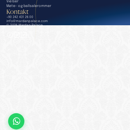
Vielser
Møte- og ballsalerommer
Kontakt
+90 242 431 26 00
info@mardanpalace.com
© 2026 Mardan Palace
Laget av Affection Design Studio