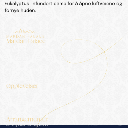
Eukalyptus-infundert damp for å åpne luftveiene og 
fornye huden.
Mardan Palace
Overnatting
Slottet
Blogg
Galleri
Kontakt
Personvernerklæring
Informasjonssamfunnstjenester
Pressekit
Opplevelser
Opplevelser
Concierge
Servering
Velvære & SPA
Bassenger og strender
Golf
Arrangementer
Arrangementer og møter