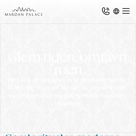
Glem tiden, omfavn 
roen
Vårt SPA er designet av globalt anerkjente 
KLAFS, og tilbyr en verden av velvære som 
er uovertruffen på den tyrkiske rivieraen 
rivieraen.