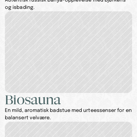
Autentisk russisk banya-opplevelse med bjørkeris 
og isbading.
Biosauna
En mild, aromatisk badstue med urteessenser for en 
balansert velvære.