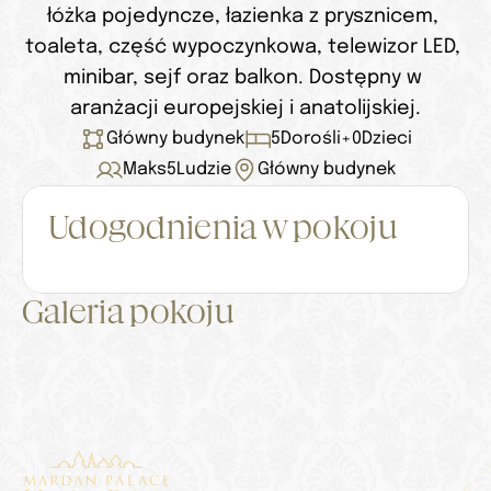
łóżka pojedyncze, łazienka z prysznicem, 
toaleta, część wypoczynkowa, telewizor LED, 
minibar, sejf oraz balkon. Dostępny w 
aranżacji europejskiej i anatolijskiej.
Główny budynek
5
Dorośli
+
0
Dzieci
Maks
5
Ludzie
Główny budynek
Udogodnienia w pokoju
Galeria pokoju