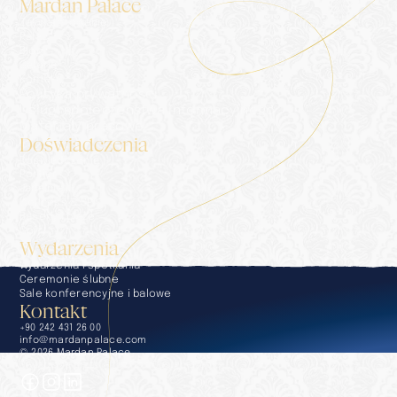
Mardan Palace
Zakwaterowanie
Pałac
Blog
Galeria
Kontakt
Polityka prywatności
Usługi społeczeństwa informacyjnego
Materiały prasowe
Doświadczenia
Doświadczenia
Portier
Jadalnia
Wellness & SPA
Baseny i plaże
Golf
Wydarzenia
Wydarzenia i spotkania
Ceremonie ślubne
Sale konferencyjne i balowe
Kontakt
+90 242 431 26 00
info@mardanpalace.com
© 2026 Mardan Palace
Stworzone przez Affection Design Studio