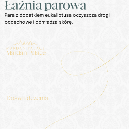
Łaźnia parowa
Para z dodatkiem eukaliptusa oczyszcza drogi 
oddechowe i odmładza skórę.
Mardan Palace
Zakwaterowanie
Pałac
Blog
Galeria
Kontakt
Polityka prywatności
Usługi społeczeństwa informacyjnego
Materiały prasowe
Doświadczenia
Doświadczenia
Portier
Jadalnia
Wellness & SPA
Baseny i plaże
Golf