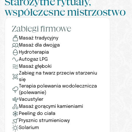
Starożytne rytuały, 
współczesne mistrzostwo
Zabiegi firmowe
Masaż tradycyjny
Masaż dla dwojga
Hydroterapia
Autogaz LPG
Masaż głęboki
Zabieg na twarz przeciw starzeniu 
się
Terapia polewania wodolecznicza 
(polewanie)
Vacustyler
Masaż gorącymi kamieniami
Peeling do ciała
Prysznic strumieniowy
Solarium