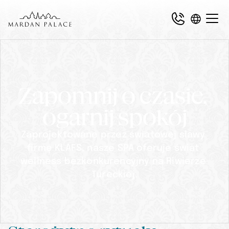
Zapomnij o czasie, 
ogarnij spokój
Zaprojektowane przez światowej sławy 
firmę KLAFS, nasze SPA oferuje świat 
wellness bezkonkurencyjny na Riwierze 
Tureckiej.