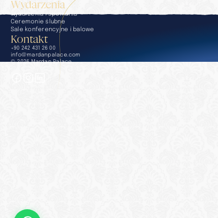
Wydarzenia
Wydarzenia i spotkania
Ceremonie ślubne
Sale konferencyjne i balowe
Kontakt
+90 242 431 26 00
info@mardanpalace.com
© 2026 Mardan Palace
Stworzone przez Affection Design Studio