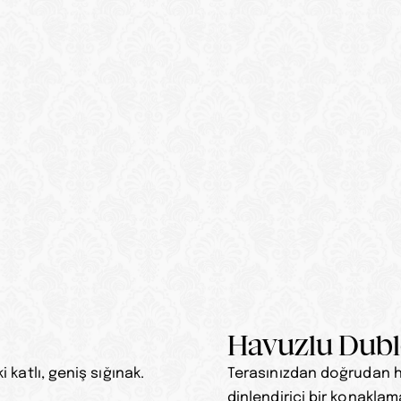
Havuzlu Dubl
 katlı, geniş sığınak.
Terasınızdan doğrudan ha
dinlendirici bir konaklama