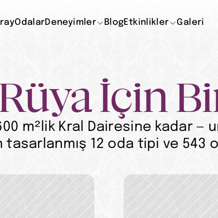
ray
Odalar
Deneyimler
Blog
Etkinlikler
Galeri
Rüya İçin Bi
600 m²lik Kral Dairesine kadar —
n tasarlanmış 12 oda tipi ve 543 