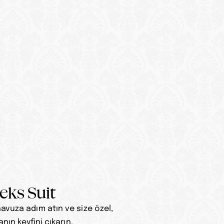
eks Suit
vuza adım atın ve size özel, 
nın keyfini çıkarın.