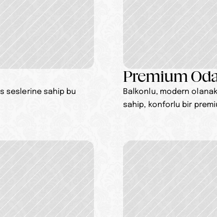
Premium Od
 seslerine sahip bu 
Balkonlu, modern olanakl
sahip, konforlu bir prem