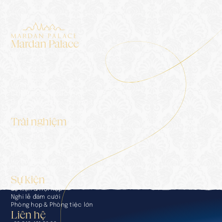
Mardan Palace
Chỗ ở
Cung điện
Trang blog
Thư viện ảnh
Liên hệ
Chính sách bảo mật
Dịch vụ Xã hội Thông tin
Bộ thông tin báo chí
Trải nghiệm
Trải nghiệm
Dịch vụ hỗ trợ khách hàng
Ẩm thực
Chăm sóc sức khỏe & SPA
Hồ bơi & Bãi biển
Chơi gôn
Sự kiện
Sự kiện & Hội họp
Nghi lễ đám cưới
Phòng họp & Phòng tiệc lớn
Liên hệ