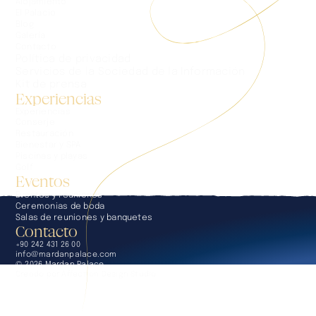
Alojamiento
El Palacio
Blog
Galería
Contacto
Política de privacidad
Servicios de la Sociedad de la Información
Kit de prensa
Experiencias
Experiencias
Conserje
Restauración
Bienestar y SPA
Piscinas y playas
Golf
Eventos
Eventos y reuniones
Ceremonias de boda
Salas de reuniones y banquetes
Contacto
+90 242 431 26 00
info@mardanpalace.com
© 2026 Mardan Palace
Creado por Affection Design Studio