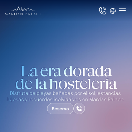
La era dorada
de la hostelería
Disfruta de playas bañadas por el sol, estancias 
lujosas y recuerdos inolvidables en Mardan Palace.
Reserva