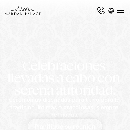
Celebraciones 
llevadas a cabo con 
serena autoridad.
Ceremonias diseñadas para ti, no para la 
tradición. Íntimas o grandiosas, siempre 
refinadas.
Planifique su reunión