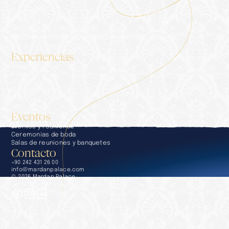
Blog
Galería
Contacto
Política de privacidad
Servicios de la Sociedad de la Información
Kit de prensa
Experiencias
Experiencias
Conserje
Restauración
Bienestar y SPA
Piscinas y playas
Golf
Eventos
Eventos y reuniones
Ceremonias de boda
Salas de reuniones y banquetes
Contacto
+90 242 431 26 00
info@mardanpalace.com
© 2026 Mardan Palace
Creado por Affection Design Studio