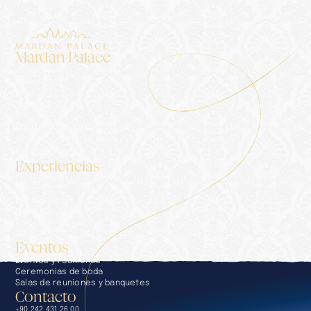
Mardan Palace
Alojamiento
El Palacio
Blog
Galería
Contacto
Política de privacidad
Servicios de la Sociedad de la Información
Kit de prensa
Experiencias
Experiencias
Conserje
Restauración
Bienestar y SPA
Piscinas y playas
Golf
Eventos
Eventos y reuniones
Ceremonias de boda
Salas de reuniones y banquetes
Contacto
+90 242 431 26 00