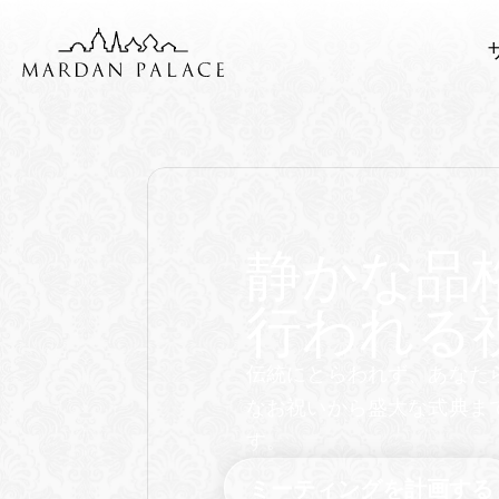
静かな品
行われる
伝統にとらわれず、あなた
なお祝いから盛大な式典ま
す。
ミーティングを計画する