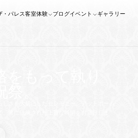
ザ・パレス
客室
体験
ブログ
イベント
ギャラリー
格をもって執り
祝祭。
らしさを大切にしたセレモニー。アットホーム
で、常に洗練された上質な時間をお届けしま