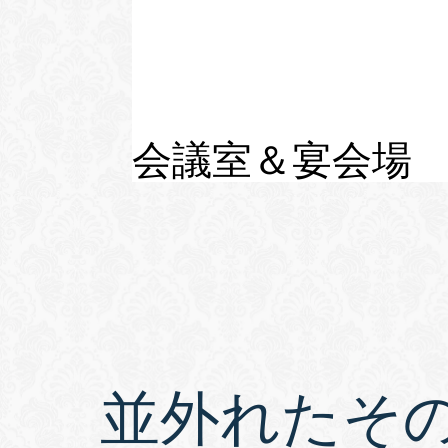
会議室＆宴会場
並外れたそ