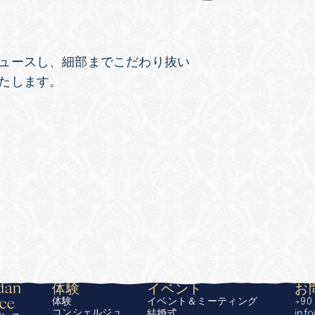
ュースし、細部までこだわり抜い
たします。
an 
体験
イベント
お
ace
体験
イベント＆ミーティング
+90 
コンシェルジュ
結婚式
inf