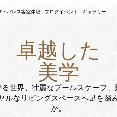
ザ・パレス
客室
体験
ブログ
イベント
ギャラリー
卓越した
美学
がる世界、壮麗なプールスケープ、
ヤルなリビングスペースへ足を踏
か。