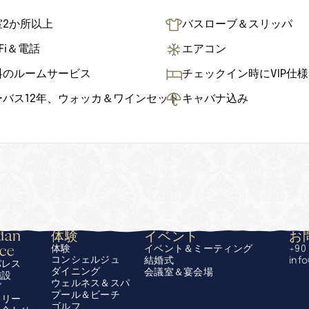
室2か所以上
バスローブ＆スリッパ
-Fi＆電話
エアコン
料のルームサービス
チェックイン時にVIP仕
ーバス12年、ウォッカ＆ワインセット
キャバナ込み
an 
体験
イベント
お
ace
体験
イベント＆ミーティング
+90 
コンシェルジュ
結婚式
inf
パレス
ダイニング
会議室＆宴会場
施設
ウェルネス＆スパ
グ
プール＆ビーチ
ラリー
ゴルフ