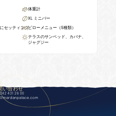
体重計
XL ミニバー
様にセッティング
ピローメニュー（5種類）
テラスのサンベッド、カバナ、
ジャグジー
問い合わせ
242 431 26 00
o@mardanpalace.com