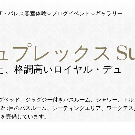
ザ・パレス
客室
体験
ブログ
イベント
ギャラリー
プレックス Sui
た、格調高いロイヤル・デュ
グベッド、ジャグジー付きバスルーム、シャワー、トルコ
、2つ目のバスルーム、シーティングエリア、ワークデス
スを完備しています。