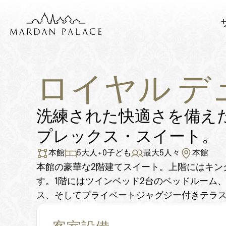
ロイヤル デュ
洗練された快適さを備え
プレックス・スイート。
本館
5
大人
+
0
子ども
最大
5
人々
本館
本館の豪華な2階建てスイート。上階にはキン
す。1階にはツインベッド2台のベッドルーム
ス、そしてプライベートジャグジー付きテラ