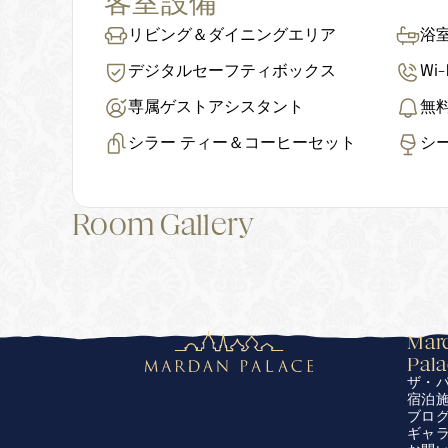
客室設備
リビング＆ダイニングエリア
浴
デジタルセーフティボックス
Wi
専属ゲストアシスタント
無
シラー ティー＆コーヒーセット
シ
Room Gallery
Mard
Pal
ザ・
宿泊
ブロ
ギャ