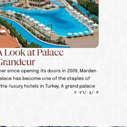
A Look at Palace
Grandeur
ver since opening its doors in 2009, Mardan
alace has become one of the staples of
ltra-luxury hotels in Turkey. A grand palace
٠٣‏/٠٨‏/٢٠٢٦
aking inspiration from the Dolmabahçe
alace, Istanbul itself, and even Leonardo da
inci. Let’s take a look at the glimpses of this