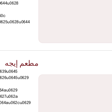
644u0628 
0c 
625u0628u0644 
مطعم إيجه
639u0645 
626u0645u0629 
4au0629 
627u062a 
064au062cu0629 