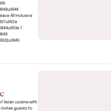
06 
648u0644 
ce All Inclusive 
27u062a 
644u063a 7 
648 
0632u0645 
ne
 Asian cuisine with 
invites guests to 