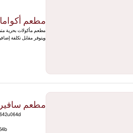
مطعم أكواما
ويتوفر مقابل تكلفة إضافي
مطعم سافير
642u064d 
4b 