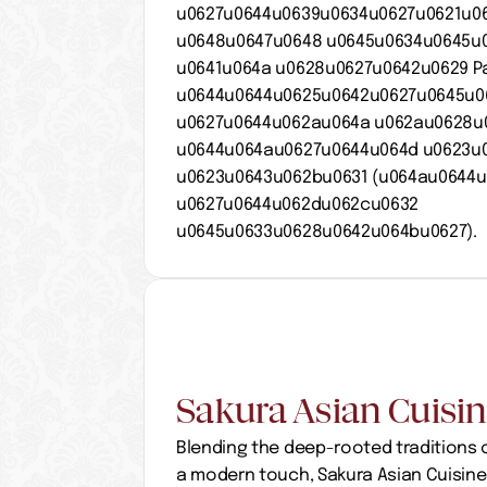
u0627u0644u0639u0634u0627u0621u06
u0648u0647u0648 u0645u0634u0645u0
u0641u064a u0628u0627u0642u0629 Pala
u0644u0644u0625u0642u0627u0645u06
u0627u0644u062au064a u062au0628u0
u0644u064au0627u0644u064d u0623u0
u0623u0643u062bu0631 (u064au0644u
u0627u0644u062du062cu0632 
u0645u0633u0628u0642u064bu0627).
Sakura Asian Cuisi
Blending the deep-rooted traditions of
a modern touch, Sakura Asian Cuisine 