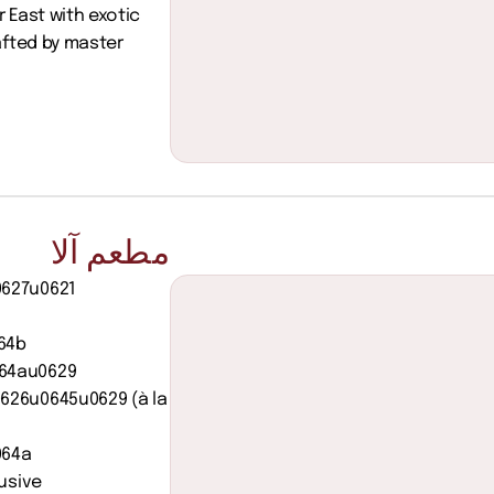
East with exotic 
fted by master 
مطعم آلا
627u0621 
4b 
4au0629 
26u0645u0629 (à la 
64a 
sive 