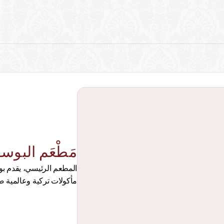
مَطْعَم البوس
مأكولات تركية وعالمية ض