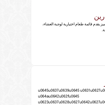
رين
مطعم مأكولات بحرية متميز يقدم قائمة طعام اختيارية لوجبة العشاء، 
ة.
u0645u0637u0639u0645 u0631u0627u0
u064au0642u062fu0645 
u0623u0637u0628u0627u0642u0627u06