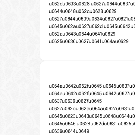
u062du0633u0628 u0627u0644u0637u0
u0644u0648u062cu0628u0629 
u0627u0644u0639u0634u0627u0621u06
u0645u062au0627u062d u0645u0642u0
u062au0643u0644u0641u0629 
u0625u0636u0627u0641u064au0629.
u064au0642u062fu0645 u0645u0637u0
u064au0642u062fu0645 u0642u0627u0
u0637u0639u0627u0645 
u0627u062eu062au064au0627u0631u06
u0645u0623u0643u0645u0648u0644u0
u0645u0646 u0628u062du0631 u0625u
u0639u0644u0649 