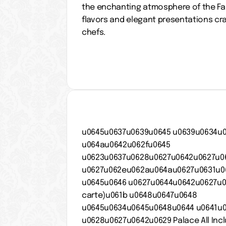
the enchanting atmosphere of the Far 
flavors and elegant presentations cra
chefs.
u0645u0637u0639u0645 u0639u0634u0
u064au0642u062fu0645 
u0623u0637u0628u0627u0642u0627u06
u0627u062eu062au064au0627u0631u06
u0645u0646 u0627u0644u0642u0627u06
carte)u061b u0648u0647u0648 
u0645u0634u0645u0648u0644 u0641u0
u0628u0627u0642u0629 Palace All Inclu