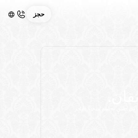
حجز
تقان.
صيد طازج تم تحضيره بدقة البحر الأبيض المتوسط. كل طبق يجسد سخاء البحر 