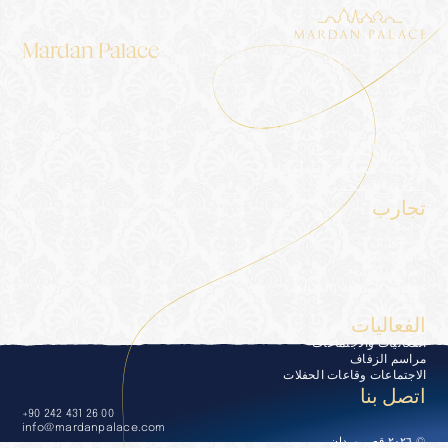
Mardan Palace
إقامة
القصر
مدونة
المعرض
اتصل بنا
سياسة الخصوصية
خدمات مجتمع المعلومات
الملف الصحفي
تجارب
تجارب
كونسيرج
تناول الطعام
العافية والسبا
حمامات السباحة والشواطئ
جولف
الفعاليات
الفعاليات والاجتماعات
مراسم الزفاف
الاجتماعات وقاعات الحفلات
اتصل بنا
+90 242 431 26 00
info@mardanpalace.com
© ٢٠٢٦ قصر مردان