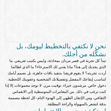
نحن لا نكتفي بالتخطيط ليومك، بل 
نشكّله من أجلك.
تبدأ كل تجربة في قصر مردان بمحادثة، وليس بكتيب تعريفي. ما 
الذي يجذبك إلى هنا؟ ماذا يعني لك الاسترخاء؟ ما الذي لطالما 
أردت تجربته؟ لا يقوم فريقنا بتنفيذ باقات جاهزة، بل نصمم أيامك 
لتناسب إيقاعك المفضل وتفضيلاتك الشخصية وعفويتك اللحظية.
دخول خاص. مرشدون خبراء. توقيت مرن. لا توجد مجموعات إلا إذا 
كنت ترغب في ذلك. من المغامرات المتوسطية إلى الانغماس 
الثقافي، ومن الإتقان الطهي إلى الهدوء التام—كل لحظة مصممة 
بدقة لتشعر بالسهولة والراحة المطلقة.
استكشف حسب الاهتمامات