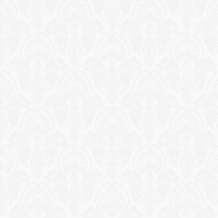
Reservation
جولة سيرًا على الأقدام في تراث بلدة أنطاليا 
القديمة
استكشف الشوارع المرصوفة بالحصى في كاليتشي بصحبة 
مؤرخ خبير. آثار رومانية، وقصور عثمانية، وأسوار مدينة من 
العصور الوسطى في واحدة من أفضل المناطق القديمة 
المحفوظة في تركيا.
طلب تجربة
Reservation