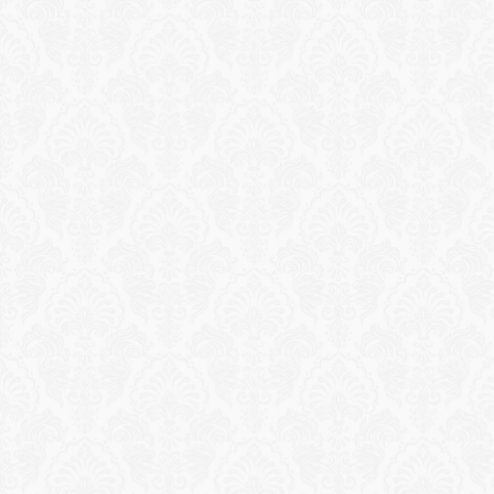
Reservation
يوغا شروق الشمس على الشرفة
جلسة يوغا هاثا إرشادية تطل على البحر الأبيض المتوسط مع 
خيوط الفجر الأولى. نرحب بجميع المستويات، وتقتصر الجلسة 
على 8 ضيوف فقط لضمان تجربة شخصية هادئة ومركزة.
طلب تجربة
Reservation