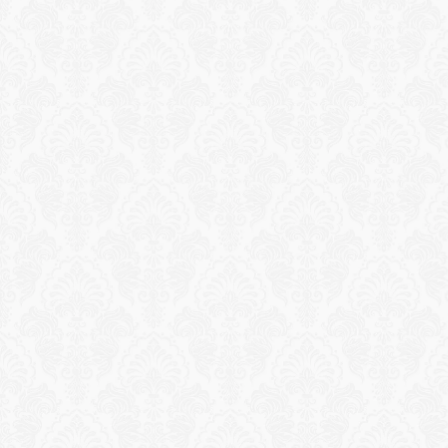
Reservation
يوم في كابانا الشاطئ الخاصة
كابانا محجوزة على الشاطئ مع خدمة خادم شخصي، 
ومناشف باردة، ومشروبات منعشة، ووجبة غداء محضرة 
طازجة. عزلة حقيقية طوال اليوم على شاطئ البحر.
طلب تجربة
Reservation