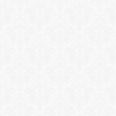
رحلة غروب الشمس على متن يخت خاص
أبحر في بحر إيجة على متن يختك الخاص مع كابتن، وطاقم 
عمل، وخدمة الشامبانيا الفاخرة، والمقبلات الشهية. اسبح في 
الخلجان المخفية بينما تغرب الشمس في الأفق.
طلب تجربة
Reservation