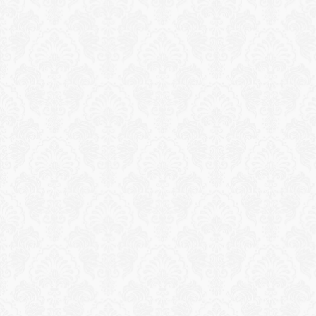
clear waters of the Mediterranean. Join our 
Stand-Up Paddleboard (SUP) sessions, held twice 
a week, to invigorate your body while embracing 
the tranquility of the sea.
طلب تجربة
Reservation
Reservation