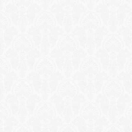
Reservation
مغامرة القارب الفاخر والغطس
رحلة حصرية بقارب سريع مستأجر عبر أنقى خلجان الساحل 
الفيروزي، تشمل معدات السنوركلينج، ودليلاً خبيراً، ووجبة 
غداء فاخرة في الهواء الطلق.
طلب تجربة