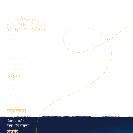
Mardan Palace
आवास
द पैलेस
ब्लॉग
गैलरी
संपर्क
गोपनीयता नीति
सूचना समाज सेवाएं
प्रेस किट
अनुभव
अनुभव
द्वारपाल
भोजन
कल्याण और स्पा
पूल और समुद्र तट
गोल्फ़
कार्यक्रम
कार्यक्रम और बैठकें
विवाह समारोह
बैठक और बॉलरूम
संपर्क