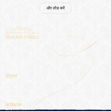
और लोड करें
Mardan Palace
आवास
द पैलेस
ब्लॉग
गैलरी
संपर्क
गोपनीयता नीति
सूचना समाज सेवाएं
प्रेस किट
अनुभव
अनुभव
द्वारपाल
भोजन
कल्याण और स्पा
पूल और समुद्र तट
गोल्फ़
कार्यक्रम
कार्यक्रम और बैठकें