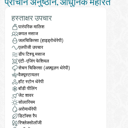
प्राचीन अनुष्ठान, आधुनिक महारत
हस्ताक्षर उपचार
पारंपरिक मालिश
कपल मसाज
जलचिकित्सा (हाइड्रोथेरेपी)
एलपीजी उपचार
डीप टिश्यू मसाज
एंटी-एजिंग फेशियल
सेचन चिकित्सा (अफ़्यूज़न थेरेपी)
वैक्यूस्टायलर
हॉट स्टोन थेरेपी
बॉडी पीलिंग
जेट शावर
सोलारियम
अरोमाथैरेपी
डिटॉक्स रैप
रिफ्लेक्सोलॉजी