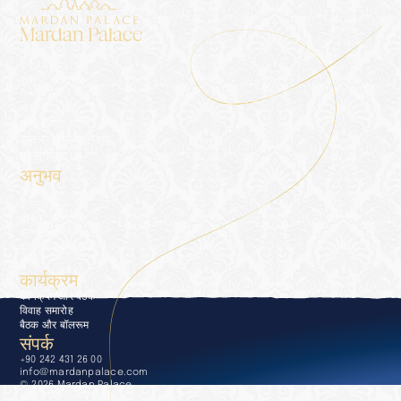
Mardan Palace
आवास
द पैलेस
ब्लॉग
गैलरी
संपर्क
गोपनीयता नीति
सूचना समाज सेवाएं
प्रेस किट
अनुभव
अनुभव
द्वारपाल
भोजन
कल्याण और स्पा
पूल और समुद्र तट
गोल्फ़
कार्यक्रम
कार्यक्रम और बैठकें
विवाह समारोह
बैठक और बॉलरूम
संपर्क
+90 242 431 26 00
info@mardanpalace.com
© 2026 Mardan Palace
अफेक्शन डिज़ाइन स्टूडियो द्वारा निर्मित