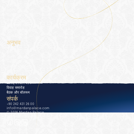
आवास
द पैलेस
ब्लॉग
गैलरी
संपर्क
गोपनीयता नीति
सूचना समाज सेवाएं
प्रेस किट
अनुभव
अनुभव
द्वारपाल
भोजन
कल्याण और स्पा
पूल और समुद्र तट
गोल्फ़
कार्यक्रम
कार्यक्रम और बैठकें
विवाह समारोह
बैठक और बॉलरूम
संपर्क
+90 242 431 26 00
info@mardanpalace.com
© 2026 Mardan Palace
अफेक्शन डिज़ाइन स्टूडियो द्वारा निर्मित