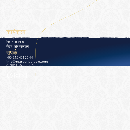
अनुभव
द्वारपाल
भोजन
कल्याण और स्पा
पूल और समुद्र तट
गोल्फ़
कार्यक्रम
कार्यक्रम और बैठकें
विवाह समारोह
बैठक और बॉलरूम
संपर्क
+90 242 431 26 00
info@mardanpalace.com
© 2026 Mardan Palace
अफेक्शन डिज़ाइन स्टूडियो द्वारा निर्मित