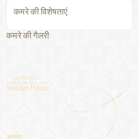
कमरे की विशेषताएं
कमरे की गैलरी
Mardan Palace
आवास
द पैलेस
ब्लॉग
गैलरी
संपर्क
गोपनीयता नीति
सूचना समाज सेवाएं
प्रेस किट
अनुभव