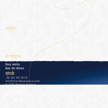
ब्लॉग
गैलरी
संपर्क
गोपनीयता नीति
सूचना समाज सेवाएं
प्रेस किट
अनुभव
अनुभव
द्वारपाल
भोजन
कल्याण और स्पा
पूल और समुद्र तट
गोल्फ़
कार्यक्रम
कार्यक्रम और बैठकें
विवाह समारोह
बैठक और बॉलरूम
संपर्क
+90 242 431 26 00
info@mardanpalace.com
© 2026 Mardan Palace
अफेक्शन डिज़ाइन स्टूडियो द्वारा निर्मित