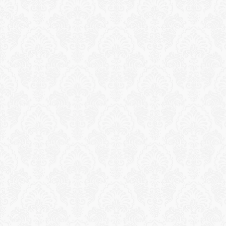
Reservation
Varvshistorisk promenad i Antalyas 
gamla stad
Utforska de kullerstensbelagda gatorna i Kaleiçi 
med en experthistoriker. Romerska ruiner, 
osmanska herrgårdar och medeltida stadsmurar i 
en av Turkiets bäst bevarade gamla stadsdelar.
Ansök om upplevelse
Reservation