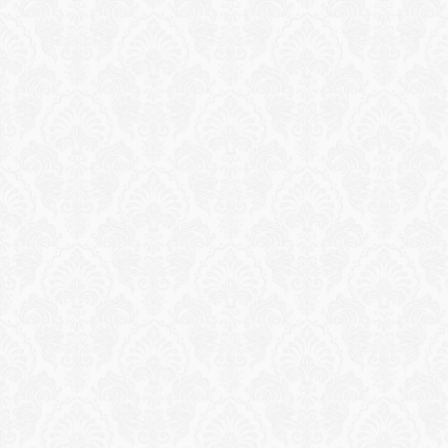
Reservation
Egen strandcabana för en dag
Reserverad strandcabana med personlig 
butlerservice, kalla handdukar, förfriskningar och 
en nylagad lunch. Sann heldagskänsla av avskildhet 
vid havet.
Ansök om upplevelse