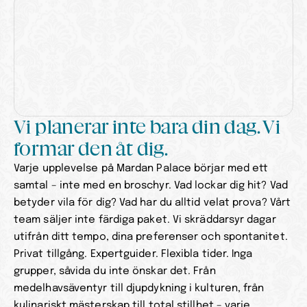
Vi planerar inte bara din dag. Vi 
formar den åt dig.
Varje upplevelse på Mardan Palace börjar med ett 
samtal – inte med en broschyr. Vad lockar dig hit? Vad 
betyder vila för dig? Vad har du alltid velat prova? Vårt 
team säljer inte färdiga paket. Vi skräddarsyr dagar 
utifrån ditt tempo, dina preferenser och spontanitet.
Privat tillgång. Expertguider. Flexibla tider. Inga 
grupper, såvida du inte önskar det. Från 
medelhavsäventyr till djupdykning i kulturen, från 
kulinariskt mästerskap till total stillhet – varje 