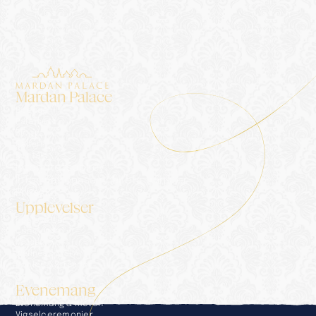
Ansök om upplevelse
Mardan Palace
Boende
Palatset
Blogg
Galleri
Kontakt
Integritetspolicy
Informationssamhällets tjänster
Presskit
Upplevelser
Upplevelser
Concierge
Middag
Wellness & SPA
Pooler & Stränder
Golf
Evenemang
Evenemang & möten
Vigselceremonier