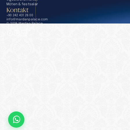
Möten & festsalar
Kontakt
+90 242 431 26 00
info@mardanpalace.com
© 2026 Mardan Palace
Skapad av Affection Design Studio