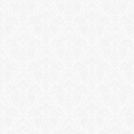
Reservation
Morgonyoga på terrassen
Guidad Hatha-yogasession med utsikt över 
Medelhavet i gryningen. Alla nivåer är välkomna, 
begränsat till 8 gäster för en intim och fokuserad 
upplevelse.
Ansök om upplevelse
Reservation