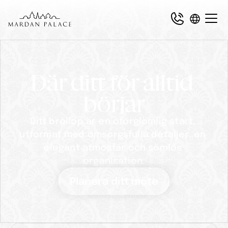
Där ditt för alltid 
börjar
Ditt bröllop är en oförglömlig start, 
utformat med omsorgsfulla detaljer, en 
elegant atmosfär och sömlös 
organisation.
Planera ditt möte