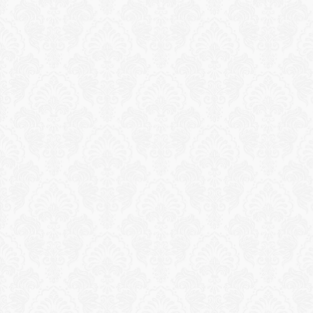
Reservation
Reservation
VIP-båt och snorkeläventyr
Exklusiv chartrad snabbåt genom turkoskustens 
mest orörda vikområden med snorkelutrustning, 
expertguide och gourmet-picknicklunch 
inkluderat.