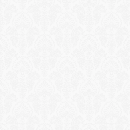
Privat solnedgångstur med yacht
Segla på Egeiska havet på din egen privata yacht 
med kapten, besättning, champagneservice och 
gourmetcanapéer. Simma i dolda vikar medan 
solen går ner vid horisonten.
Ansök om upplevelse
Reservation