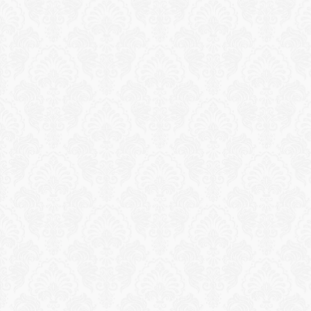
Reservation
Kurs i traditionell mattvävning
Lär dig handvävning av mästarhantverkare i en 
liten grupp, och avsluta med en privat visning av 
ateljéns sällsynta arkivsamling.
Ansök om upplevelse
Reservation