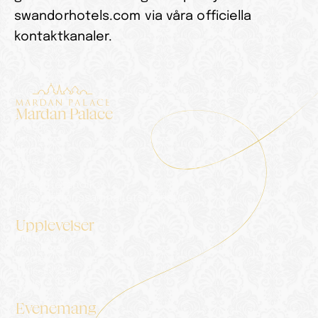
swandorhotels.com via våra officiella 
kontaktkanaler.
Mardan Palace
Boende
Palatset
Blogg
Galleri
Kontakt
Integritetspolicy
Informationssamhällets tjänster
Presskit
Upplevelser
Upplevelser
Concierge
Middag
Wellness & SPA
Pooler & Stränder
Golf
Evenemang