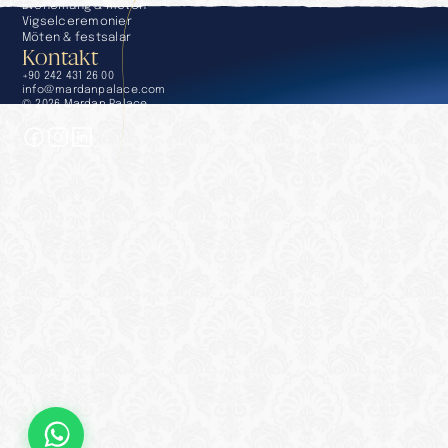
Evenemang & möten
Vigselceremonier
Möten & festsalar
Kontakt
+90 242 431 26 00
info@mardanpalace.com
© 2026 Mardan Palace
Skapad av Affection Design Studio