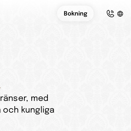
Bokning
a
gränser, med 
 och kungliga 