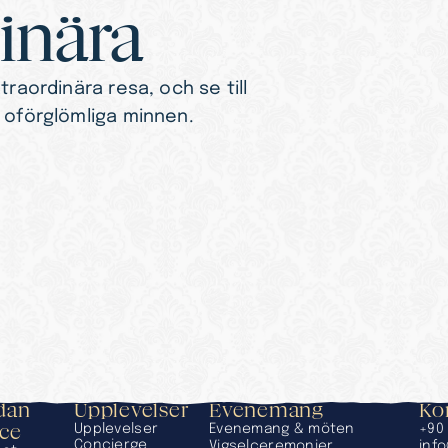
inära
traordinära resa, och se till 
a oförglömliga minnen.
an 
Upplevelser
Evenemang
Ko
ace
Upplevelser
Evenemang & möten
+90 
Concierge
Vigselceremonier
inf