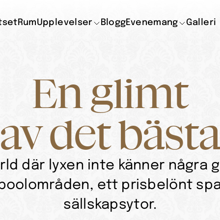
tset
Rum
Upplevelser
Blogg
Evenemang
Galleri
En glimt
av det bäst
värld där lyxen inte känner några 
poolområden, ett prisbelönt spa
sällskapsytor.