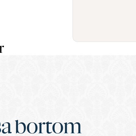
r
sa bortom 