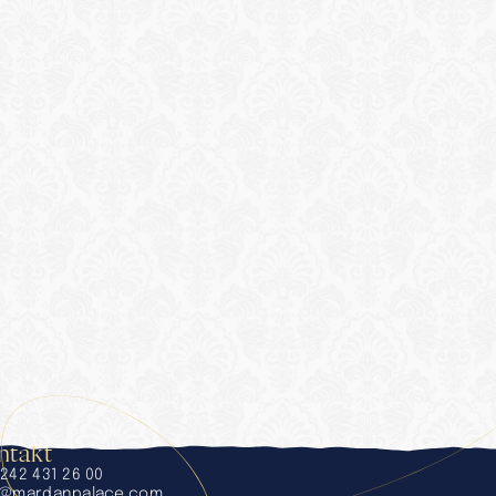
ntakt
242 431 26 00
o@mardanpalace.com