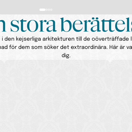
 stora berätte
den kejserliga arkitekturen till de oöverträffade li
mad för dem som söker det extraordinära. Här är varj
dig.