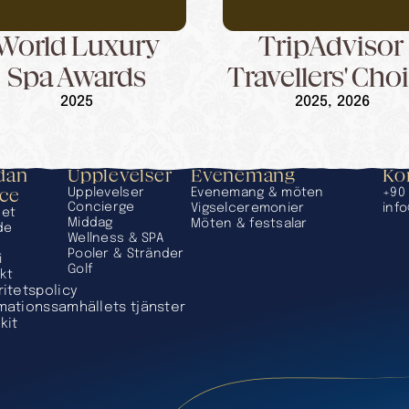
World Luxury
TripAdvisor 
Spa Awards
Travellers' Cho
2025
2025, 2026
an 
Upplevelser
Evenemang
Ko
ace
Upplevelser
Evenemang & möten
+90 
Concierge
Vigselceremonier
inf
set
Middag
Möten & festsalar
de
Wellness & SPA
Pooler & Stränder
i
Golf
kt
ritetspolicy
mationssamhällets tjänster
kit