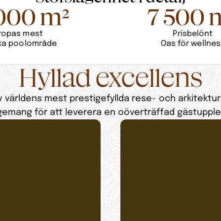
000 m²
7 500 
ropas mest
Prisbelönt
ska poolområde
Oas för wellnes
Hyllad excellens
världens mest prestigefyllda rese- och arkitekturo
emang för att leverera en oöverträffad gästupple