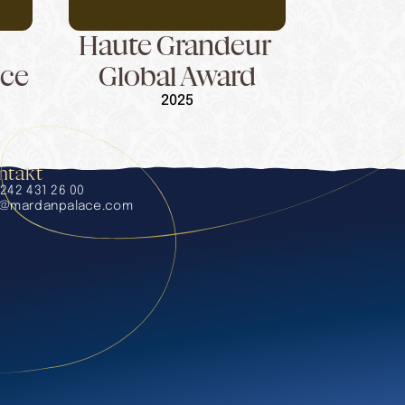
Haute Grandeur 
ice
Global Award
2025
ntakt
242 431 26 00
o@mardanpalace.com