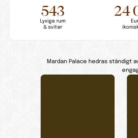
543
24 
Lyxiga rum
Eu
& sviter
ikoni
Mardan Palace hedras ständigt av 
engag