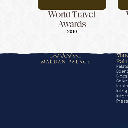
World Travel 
Awards
2010
Mard
Pal
Palat
Boen
Blogg
Galler
Konta
Integ
Infor
Press