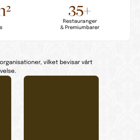
m²
35+
Restauranger
s
& Premiumbarer
rganisationer, vilket bevisar vårt
velse.