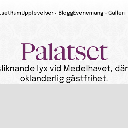
tset
Rum
Upplevelser
Blogg
Evenemang
Galleri
Palatset
liknande lyx vid Medelhavet, där 
oklanderlig gästfrihet.