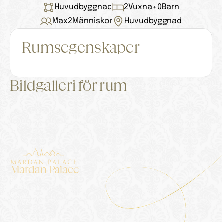
Huvudbyggnad
2
Vuxna
+
0
Barn
Max
2
Människor
Huvudbyggnad
Rumsegenskaper
Bildgalleri för rum
Mardan Palace
Boende
Palatset
Blogg
Galleri
Kontakt
Integritetspolicy