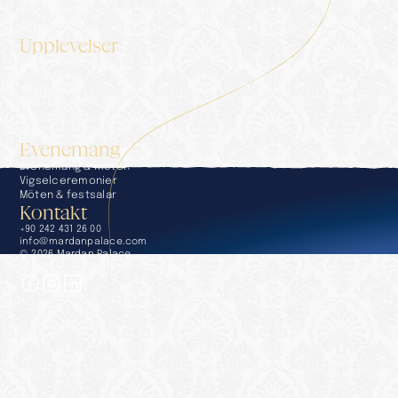
Informationssamhällets tjänster
Presskit
Upplevelser
Upplevelser
Concierge
Middag
Wellness & SPA
Pooler & Stränder
Golf
Evenemang
Evenemang & möten
Vigselceremonier
Möten & festsalar
Kontakt
+90 242 431 26 00
info@mardanpalace.com
© 2026 Mardan Palace
Skapad av Affection Design Studio