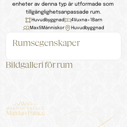
enheter av denna typ är utformade som 
tillgänglighetsanpassade rum.
Huvudbyggnad
4
Vuxna
+
1
Barn
Max
5
Människor
Huvudbyggnad
Rumsegenskaper
Bildgalleri för rum
Mardan Palace
Boende
Palatset