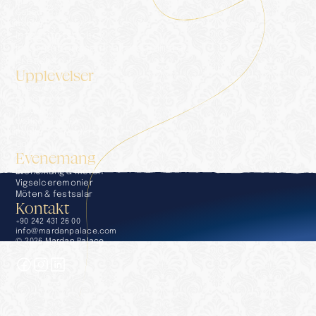
Blogg
Galleri
Kontakt
Integritetspolicy
Informationssamhällets tjänster
Presskit
Upplevelser
Upplevelser
Concierge
Middag
Wellness & SPA
Pooler & Stränder
Golf
Evenemang
Evenemang & möten
Vigselceremonier
Möten & festsalar
Kontakt
+90 242 431 26 00
info@mardanpalace.com
© 2026 Mardan Palace
Skapad av Affection Design Studio