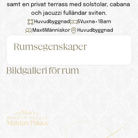
samt en privat terrass med solstolar, cabana 
och jacuzzi fulländar sviten.
Huvudbyggnad
5
Vuxna
+
1
Barn
Max
6
Människor
Huvudbyggnad
Rumsegenskaper
Bildgalleri för rum
Mardan Palace
Boende
Palatset