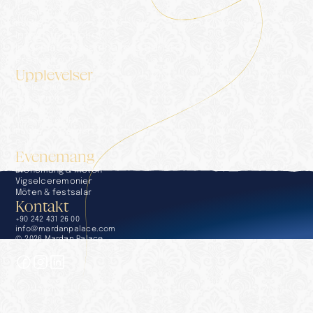
Blogg
Galleri
Kontakt
Integritetspolicy
Informationssamhällets tjänster
Presskit
Upplevelser
Upplevelser
Concierge
Middag
Wellness & SPA
Pooler & Stränder
Golf
Evenemang
Evenemang & möten
Vigselceremonier
Möten & festsalar
Kontakt
+90 242 431 26 00
info@mardanpalace.com
© 2026 Mardan Palace
Skapad av Affection Design Studio