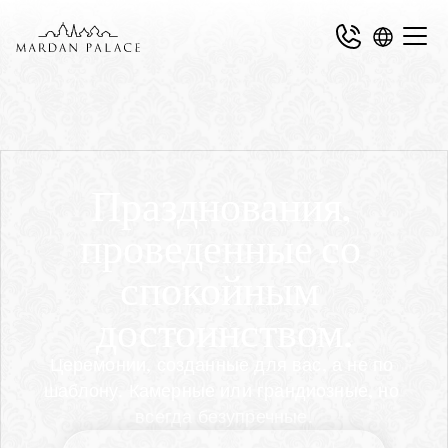
Празднования, 
проведенные со 
спокойным 
достоинством.
Церемонии, созданные для вас, а не по 
шаблону. Камерные или грандиозные, но 
всегда безупречные.