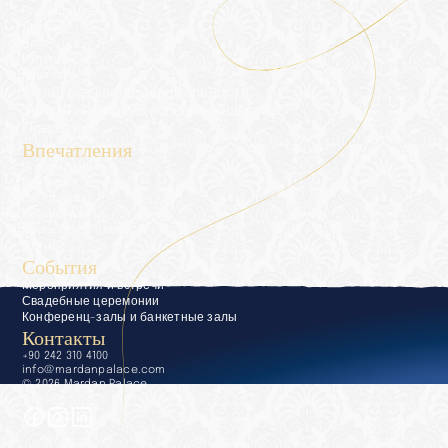
Размещение
Дворец
Блог
Галерея
Контакты
Политика конфиденциальности
Услуги информационного общества
Пресс-кит
Впечатления
Впечатления
Консьерж
Рестораны
Велнес и СПА
Бассейны и пляжи
Гольф
События
Мероприятия и встречи
Свадебные церемонии
Конференц-залы и банкетные залы
Контакты
+90 242 310 4100
info@mardanpalace.com
© 2026 Mardan Palace
Создано Affection Design Studio