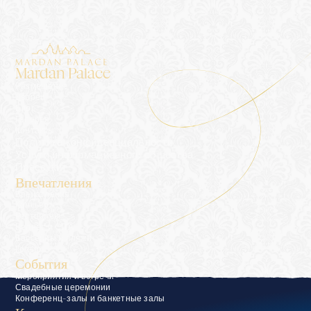
Mardan Palace
Размещение
Дворец
Блог
Галерея
Контакты
Политика конфиденциальности
Услуги информационного общества
Пресс-кит
Впечатления
Впечатления
Консьерж
Рестораны
Велнес и СПА
Бассейны и пляжи
Гольф
События
Мероприятия и встречи
Свадебные церемонии
Конференц-залы и банкетные залы