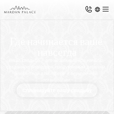
Где начинается ваше 
навсегда
Ваша свадьба — это незабываемое начало, 
созданное благодаря продуманным деталям, 
элегантной атмосфере и безупречной 
организации.
Спланируйте вашу свадьбу