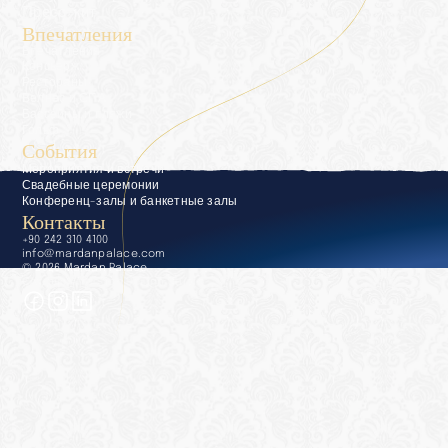
Пресс-кит
Впечатления
Впечатления
Консьерж
Рестораны
Велнес и СПА
Бассейны и пляжи
Гольф
События
Мероприятия и встречи
Свадебные церемонии
Конференц-залы и банкетные залы
Контакты
+90 242 310 4100
info@mardanpalace.com
© 2026 Mardan Palace
Создано Affection Design Studio