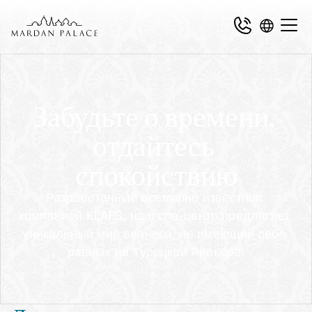
Забудьте о времени, 
отдайтесь 
спокойствию
Разработанный всемирно известной 
компанией KLAFS, наш спа-центр предлагает 
уникальный мир велнеса, не имеющий себе 
равных на Турецкой Ривьере.