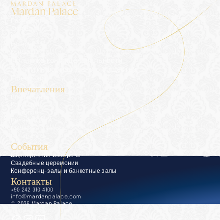
Mardan Palace
Размещение
Дворец
Блог
Галерея
Контакты
Политика конфиденциальности
Услуги информационного общества
Пресс-кит
Впечатления
Впечатления
Консьерж
Рестораны
Велнес и СПА
Бассейны и пляжи
Гольф
События
Мероприятия и встречи
Свадебные церемонии
Конференц-залы и банкетные залы
Контакты
+90 242 310 4100
info@mardanpalace.com
© 2026 Mardan Palace
Создано Affection Design Studio