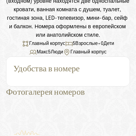
(входном) уровне находятся две односпальные 
кровати, ванная комната с душем, туалет, 
гостиная зона, LED-телевизор, мини-бар, сейф 
и балкон. Номера оформлены в европейском 
или анатолийском стиле.
Главный корпус
5
Взрослые
+
0
Дети
Макс
5
Люди
Главный корпус
Удобства в номере
Фотогалерея номеров