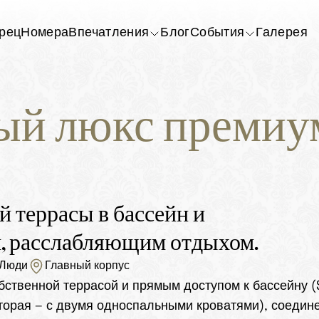
рец
Номера
Впечатления
Блог
События
Галерея
й люкс премиум-
 террасы в бассейн и 
, расслабляющим отдыхом.
Люди
Главный корпус
ственной террасой и прямым доступом к бассейну (S
вторая — с двумя односпальными кроватями), соедин