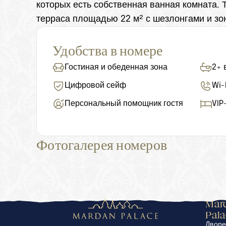
которых есть собственная ванная комната. 
терраса площадью 22 м² с шезлонгами и зо
Удобства в номере
Гостиная и обеденная зона
2+ 
Цифровой сейф
Wi-
Персональный помощник гостя
VIP
Фотогалерея номеров
Mard
Pal
Двор