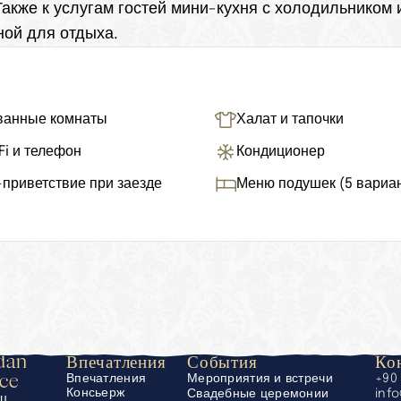
Также к услугам гостей мини-кухня с холодильником 
ной для отдыха.
ванные комнаты
Халат и тапочки
Fi и телефон
Кондиционер
-приветствие при заезде
Меню подушек (5 вариа
an 
Впечатления
События
Ко
ace
Впечатления
Мероприятия и встречи
+90
Консьерж
Свадебные церемонии
inf
ец