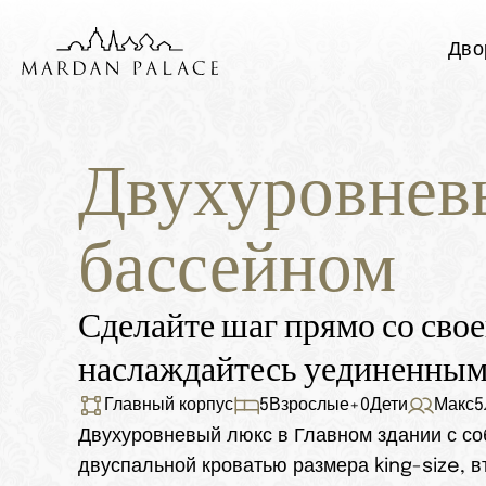
Дво
Двухуровневы
бассейном
Сделайте шаг прямо со своей
наслаждайтесь уединенным
Главный корпус
5
Взрослые
+
0
Дети
Макс
5
Двухуровневый люкс в Главном здании с соб
двуспальной кроватью размера king-size, 