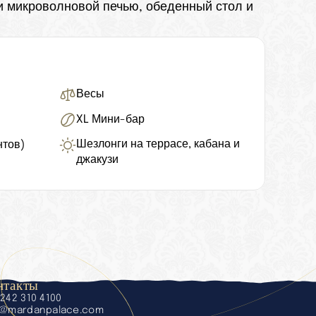
и микроволновой печью, обеденный стол и 
Весы
XL Мини-бар
Шезлонги на террасе, кабана и 
нтов)
джакузи
нтакты
 242 310 4100
o@mardanpalace.com